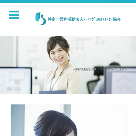
特定非営利活動法人ﾗｰﾆﾝｸﾞｽｷﾙﾏｲｽﾀｰ協会
～学びはあなたのキャリアを豊かにします～
コンテンツに移動