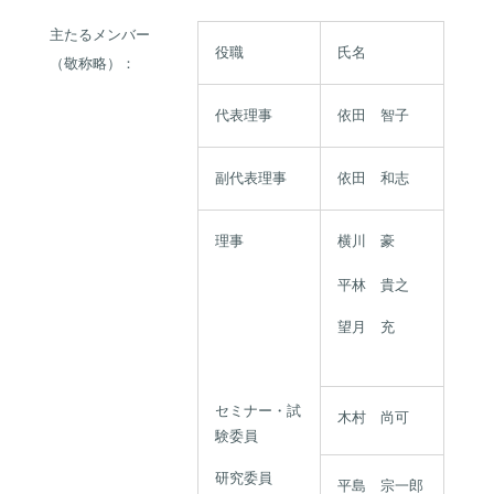
主たるメンバー
役職
氏名
（敬称略）：
代表理事
依田 智子
副代表理事
依田 和志
理事
横川 豪
平林 貴之
望月 充
セミナー・試
木村 尚可
験委員
研究委員
平島 宗一郎