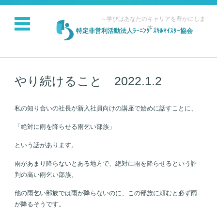
～学びはあなたのキャリアを豊かにしま
す～
特定非営利活動法人ﾗｰﾆﾝｸﾞｽｷﾙﾏｲｽﾀｰ協会
コンテンツに移動
やり続けること 2022.1.2
私の知り合いの社長が新入社員向けの講座で始めに話すことに、
「絶対に雨を降らせる雨乞い部族」
という話があります。
雨があまり降らないとある地方で、絶対に雨を降らせるという評
判の高い雨乞い部族。
他の雨乞い部族では雨が降らないのに、この部族に頼むと必ず雨
が降るそうです。