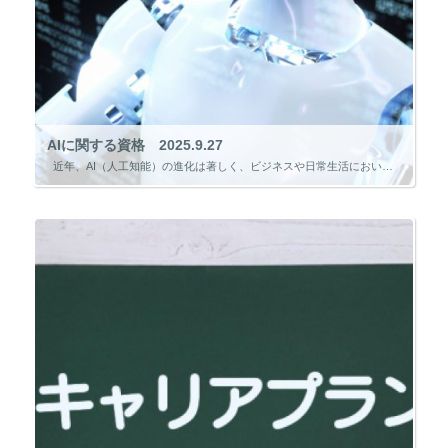
AIに関する資格 2025.9.27
近年、AI（人工知能）の進化は著しく、ビジネスや日常生活において欠かせない存在となっています。 これに伴い、AIに関する知識やスキルを証明する「資格」への注目が高まっています。 資格は単に知識を測るだけでな […]