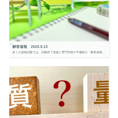
解答速報 2025.9.13
多くの資格試験では、試験終了直後に専門学校や予備校が「解答速報」を公開します。 わずか数時間後に模範解答が示される光景は、受験経験者にとってはおなじみでしょう。 では、なぜ学校側はこのように素早く解答を提示するのでしょう […]