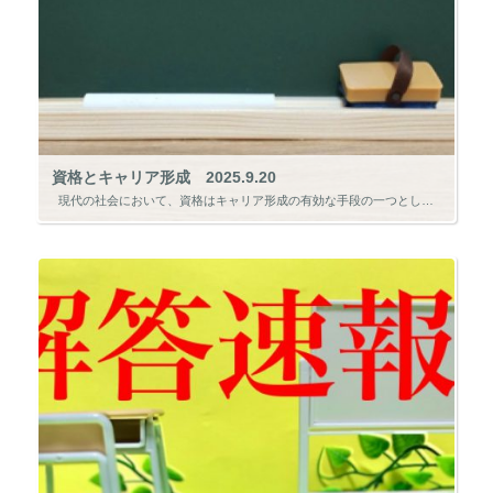
資格とキャリア形成 2025.9.20
現代の社会において、資格はキャリア形成の有効な手段の一つとして位置付けられています。 資格は専門知識や技能を客観的に証明するものであり、採用や昇進の際に評価されやすい指標となります。 特に転職や社内でのキャ […]