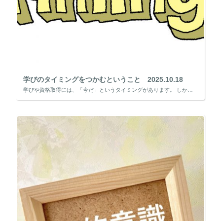
学びのタイミングをつかむということ 2025.10.18
学びや資格取得には、「今だ」というタイミングがあります。 しかし、その瞬間は多くの場合、明確なサインが出るわけではありません。 むしろ、仕事に行き詰まりを感じたとき、将来に漠然とした不安を覚えたとき、あるいは自分の可能性 […]