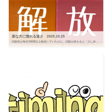
楽な方に慣れる速さ 2025.10.25
試験前は毎日2時間以上勉強していたのに、試験が終わると「少し休もう」と思ったまま数日が過ぎ、気づけば机に向かう習慣がすっかり消えてしまう。 そんな経験をした人は少なくないでしょう。 人は努力を続けるよりも、「楽な状態」に […]