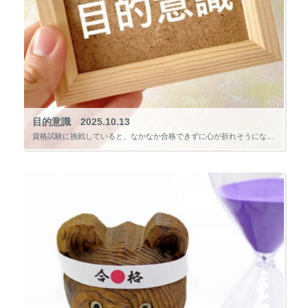
目的意識 2025.10.13
資格試験に挑戦していると、なかなか合格できずに心が折れそうになる瞬間があります。 努力を重ねてきたのに結果が出ない。 参考書を開く手が重くなり、「次は別の資格を目指してみようか」と考える――そんなとき、「これは逃げなのか […]