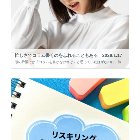
忙しさでコラム書くのを忘れることもある 2026.1.17
頭の片隅では「コラムを書かなければ」と思っていたはずなのに、気づけば締切目前、あるいは締切を過ぎていることもあります。 忙しさにかまけて、コラムを書くこと自体をすっかり忘れてしまうことも、正直に言えば珍しくありません。 […]