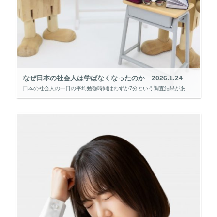
なぜ日本の社会人は学ばなくなったのか 2026.1.24
日本の社会人の一日の平均勉強時間はわずか7分という調査結果があります。 また、25歳以上の学び直し（リカレント教育）の参加率は2.6％にとどまり、OECD（経済協力開発機構）平均の16％を大きく下回っています。 仕事や家 […]