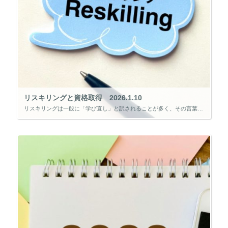
リスキリングと資格取得 2026.1.10
リスキリングは一般に「学び直し」と訳されることが多く、その言葉から学校や大学に通い、授業を受ける姿を思い浮かべる人も少なくありません。 しかし、リスキリングの本質は「どこで学ぶか」よりも、「何のために、どのような能力を身 […]