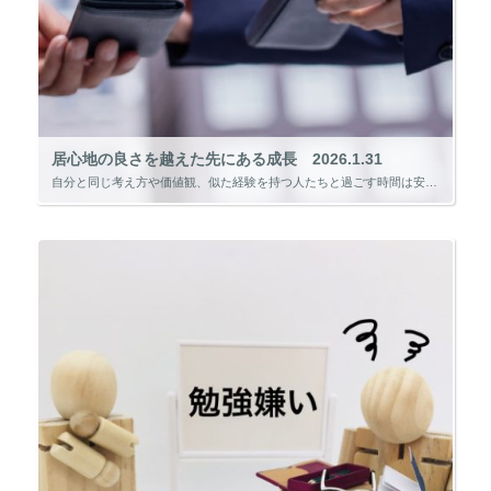
居心地の良さを越えた先にある成長 2026.1.31
自分と同じ考え方や価値観、似た経験を持つ人たちと過ごす時間は安心感があり、居心地の良さを感じます。 しかし、その環境にとどまり続けることは、自分の視野や可能性を狭めてしまうことにもつながるのではないかと、最近強く感じるよ […]