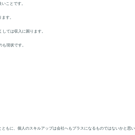
20％(上限10万円)や40％(20万円)といった支給があります。
良いことです。
ります。
くしては収入に困ります。
のも現状です。
」