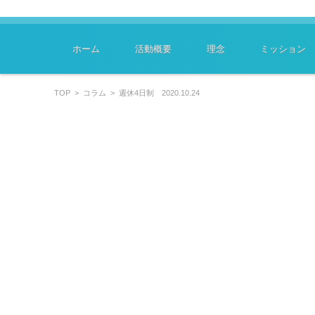
～学びはあなたのキャリアを豊かにします～
特定非営利活動法人ﾗｰﾆﾝｸﾞｽｷﾙﾏｲｽﾀｰ協会
コンテンツに移動
ホーム
活動概要
理念
ミッション
TOP
>
コラム
>
週休4日制 2020.10.24