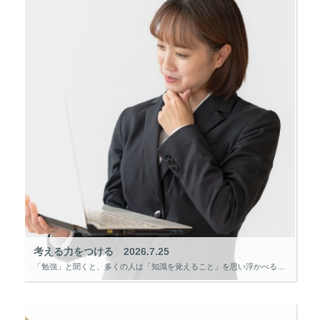
考える力をつける 2026.7.25
「勉強」と聞くと、多くの人は「知識を覚えること」を思い浮かべるのではないでしょうか。 もちろん知識は大切です。しかし、私は本当に価値のある学びとは、「知識を使って考えること」だと感じています。 近年、高校では「探究学習」 […]