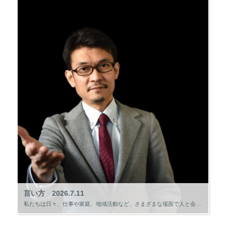
言い方 2026.7.11
私たちは日々、仕事や家庭、地域活動など、さまざまな場面で人と会話をしています。 そして、その中で改めて感じるのが、「何を言うか」と同じくらい、「どう言うか」が大切だということです。 先日、仕事で一本の電話を受けました。そ […]