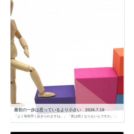
最初の一歩は思っているより小さい 2026.7.19
「よく毎朝早く起きられますね。」 「夜は眠くならないんですか。」 学びを続けていると、このような質問を受けることがあります。 確かに、私も最初から今のような生活を送っていたわけではありません。 しかし、今では学ぶことが習 […]