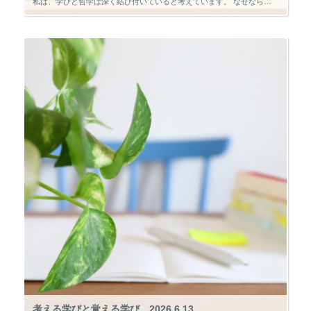
私は、学びと哲学は深く結び付いていると考えています。 なぜなら、学びとは単に知識を増やすことではなく、「なぜそうなるのか」「なぜそれが正しいのか」を問い続ける営みだからです。 そして、その「なぜ」を追究する姿勢こそが哲学 […]
考える学びと覚える学び 2026.6.13