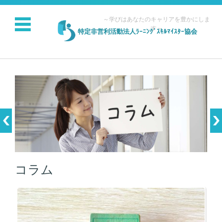
～学びはあなたのキャリアを豊かにしま
す～
特定非営利活動法人ﾗｰﾆﾝｸﾞｽｷﾙﾏｲｽﾀｰ協会
コンテンツに移動
コラム