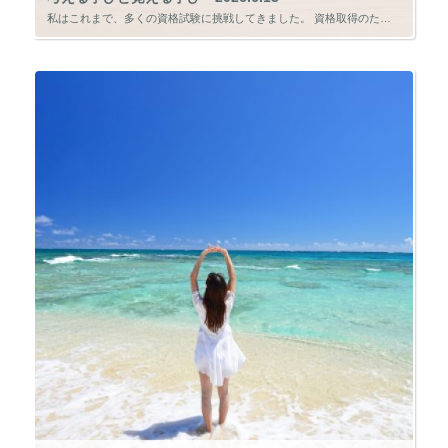
私はこれまで、多くの資格試験に挑戦してきました。 資格取得のための学習では、知識を理解することも大切ですが、最終的には試験に合格するために「覚えること」が重要になります。 法律や制度、用語、計算方法などを正確に記憶し、限 […]