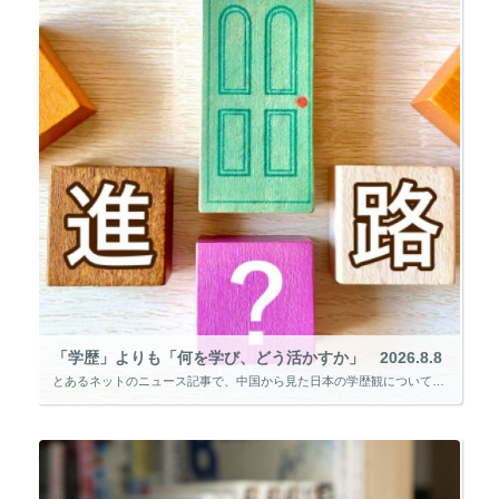
「学歴」よりも「何を学び、どう活かすか」 2026.8.8
とあるネットのニュース記事で、中国から見た日本の学歴観について紹介されていました。 日本では学歴をそれほど重視しないように映る一方、中国では学歴が社会的評価や就職に大きな影響を与えるという見方があるようです。 この考え方 […]