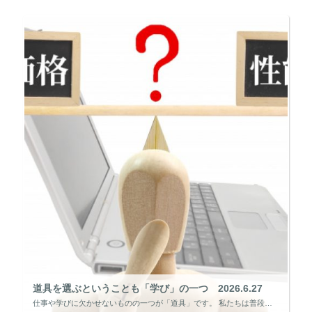
道具を選ぶということも「学び」の一つ 2026.6.27
仕事や学びに欠かせないものの一つが「道具」です。 私たちは普段、パソコンやスマートフォンなどを何気なく使っていますが、その道具を選ぶ基準は人それぞれでしょう。 価格を重視する人もいれば、機能やデザインを重視する人もいると […]