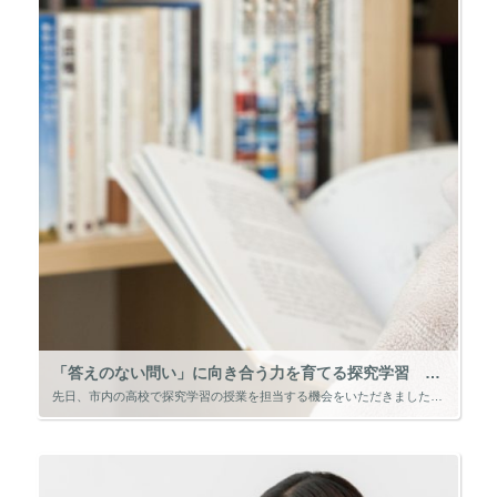
「答えのない問い」に向き合う力を育てる探究学習 2026.8.1
先日、市内の高校で探究学習の授業を担当する機会をいただきました。 テーマは「もし君が社長だったら？～高校生のためのアントレプレナー講座～」です。 創業時に実際に使われる創業計画書をもとに、生徒の皆さんが自ら事業を考え、グ […]