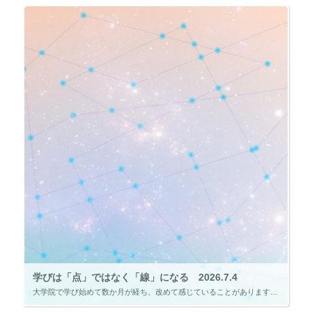
学びは「点」ではなく「線」になる 2026.7.4
大学院で学び始めて数か月が経ち、改めて感じていることがあります。 それは、一つひとつの講義で学ぶ内容は異なっていても、それらは決して独立した知識ではなく、互いにつながっているということです。 例えば、財務会計では企業の経 […]