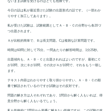
ないまま試験を受けるのはとても危険です。
今日の話は私が最近受けた試験の出題形式の話です。（一部わか
りやすく加工してあります）。
私が受けた試験は、試験範囲としてＡ・Ｂ・Ｃの分野から各20づ
つ出題されます。
Ａが比較的簡単で、Ｂは長文問題。Cは複雑な計算問題です。
時間は60問に対して75分。一問あたりの解答時間は、1分25秒。
出題傾向も、Ａ・Ｂ・Ｃと出題されればよいのですが、最初にＣ
が10問、次にＢが10問、その次がＡが10問で、それをもう一順し
ます。
テキスト内容はわかりやすく取り掛かりやすい、Ａ・Ｂ・Ｃの順
番で解説されているのですが試験はその反対です。
問題の解き方は人それぞれであり、1問目から解く人もいれば、得
意分野から解く人もいるでしょう。
私も性格的に1問目から順番に解きたい性格ですが、この試験の攻