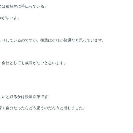
分が下の立場だった。上司はあまり仕事を教えてくれず、自分で調べたりして
手伝ってもらえないし、上司も元々はその仕事を一人でこなしてきていたので
には積極的に手伝っている」
歯がゆいよ」
たりしているのですが、後輩はそれが普通だと思っています。
、会社としても成長がないと思います。
しいと取るかは後輩次第です。
深く自分だったらどう思うのだろうと感じました。