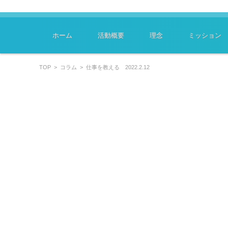
～学びはあなたのキャリアを豊かにします～
特定非営利活動法人ﾗｰﾆﾝｸﾞｽｷﾙﾏｲｽﾀｰ協会
コンテンツに移動
ホーム
活動概要
理念
ミッション
TOP
>
コラム
>
仕事を教える 2022.2.12