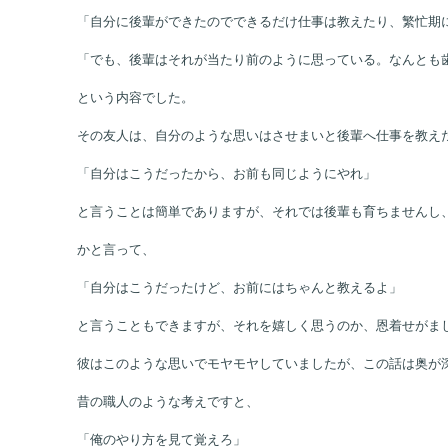
「うちは小さな会社だから15年近く後輩ができず、ずっと自
「繁忙期があるのだが、こちらから上司に助けを求めない限り
「自分に後輩ができたのでできるだけ仕事は教えたり、繁忙期
「でも、後輩はそれが当たり前のように思っている。なんとも
という内容でした。
その友人は、自分のような思いはさせまいと後輩へ仕事を教え
「自分はこうだったから、お前も同じようにやれ」
と言うことは簡単でありますが、それでは後輩も育ちませんし
かと言って、
「自分はこうだったけど、お前にはちゃんと教えるよ」
と言うこともできますが、それを嬉しく思うのか、恩着せがま
彼はこのような思いでモヤモヤしていましたが、この話は奥が