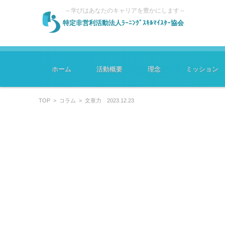
～学びはあなたのキャリアを豊かにします～
特定非営利活動法人ﾗｰﾆﾝｸﾞｽｷﾙﾏｲｽﾀｰ協会
コンテンツに移動
ホーム
活動概要
理念
ミッション
TOP
>
コラム
>
文章力 2023.12.23