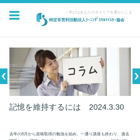
～学びはあなたのキャリアを豊かにしま
す～
特定非営利活動法人ﾗｰﾆﾝｸﾞｽｷﾙﾏｲｽﾀｰ協会
コンテンツに移動
記憶を維持するには 2024.3.30
去年の8月から資格取得の勉強を始め、一通り講座も終わり、過去