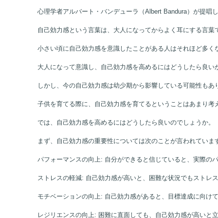
心理学者アルバート・バンデューラ（Albert Bandura
自己効力感という言葉は、大人になってからよく耳にする言葉
小さい頃に自己効力感を意識したことがある人はそれほど多く
大人になって意識し、自己効力感を高めるにはどうしたら良い
しかし、今の自己効力感は幼少期から影響している可能性もあ
子供を育てる際に、自己効力感を育てるということはあまり考
では、自己効力感を高めるにはどうしたら良いのでしょうか。
まず、自己効力感の重要性については次のことが言われていま
パフォーマンスの向上
: 自分ができると信じていると、実際の
ストレスの軽減
: 自己効力感が高いと、困難な状況でもストレ
モチベーションの向上
: 自己効力感があると、目標達成に向け
レジリエンスの向上
: 困難に直面しても、自己効力感が高いと