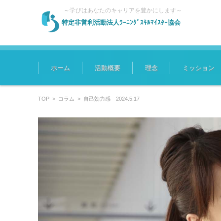
～学びはあなたのキャリアを豊かにします～
特定非営利活動法人ﾗｰﾆﾝｸﾞｽｷﾙﾏｲｽﾀｰ協会
コンテンツに移動
ホーム
活動概要
理念
ミッション
TOP
>
コラム
>
自己効力感 2024.5.17