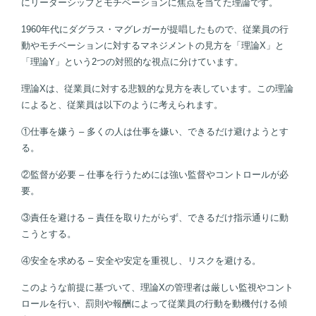
にリーダーシップとモチベーションに焦点を当てた理論です。
1960年代にダグラス・マグレガーが提唱したもので、従業員の行
動やモチベーションに対するマネジメントの見方を「理論X」と
「理論Y」という2つの対照的な視点に分けています。
理論Xは、従業員に対する悲観的な見方を表しています。この理論
によると、従業員は以下のように考えられます。
①仕事を嫌う – 多くの人は仕事を嫌い、できるだけ避けようとす
る。
②監督が必要 – 仕事を行うためには強い監督やコントロールが必
要。
③責任を避ける – 責任を取りたがらず、できるだけ指示通りに動
こうとする。
④安全を求める – 安全や安定を重視し、リスクを避ける。
このような前提に基づいて、理論Xの管理者は厳しい監視やコント
ロールを行い、罰則や報酬によって従業員の行動を動機付ける傾