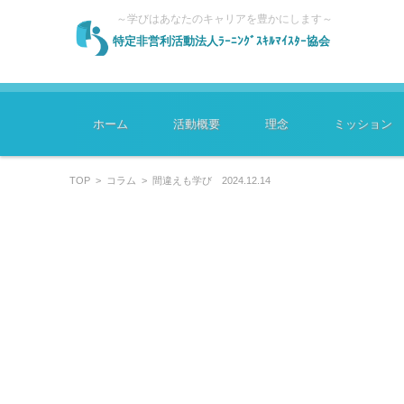
～学びはあなたのキャリアを豊かにします～
特定非営利活動法人ﾗｰﾆﾝｸﾞｽｷﾙﾏｲｽﾀｰ協会
コンテンツに移動
ホーム
活動概要
理念
ミッション
TOP
>
コラム
>
間違えも学び 2024.12.14