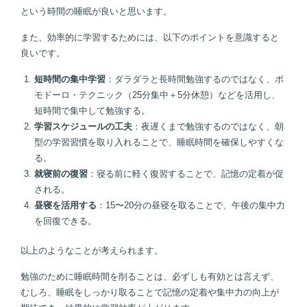
という時間の睡眠が良いと思います。
また、効率的に学習するためには、以下のポイントを意識すると
良いです。
短時間の集中学習
：ダラダラと長時間勉強するのではなく、ポ
モドーロ・テクニック（25分集中＋5分休憩）などを活用し、
短時間で集中して勉強する。
学習スケジュールの工夫
：夜遅くまで勉強するのではなく、朝
型の学習習慣を取り入れることで、睡眠時間を確保しやすくな
る。
就寝前の復習
：寝る前に軽く復習することで、記憶の定着が促
される。
昼寝を活用する
：15〜20分の昼寝を取ることで、午後の集中力
を回復できる。
以上のようなことが考えられます。
勉強のために睡眠時間を削ることは、必ずしも有効とは言えず、
むしろ、睡眠をしっかり取ることで記憶の定着や集中力の向上が