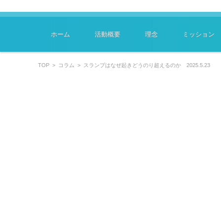
～学びはあなたのキャリアを豊かにします～
特定非営利活動法人ﾗｰﾆﾝｸﾞｽｷﾙﾏｲｽﾀｰ協会
コンテンツに移動
ホーム
活動概要
理念
ミッション
TOP
>
コラム
>
スランプはなぜ起きどうのり超えるのか 2025.5.23