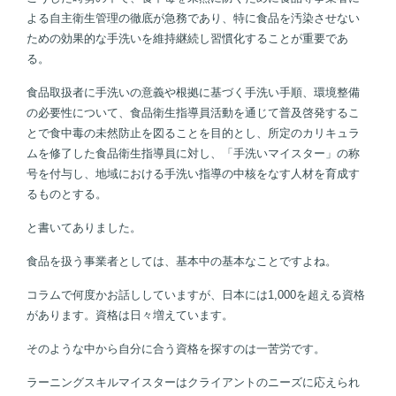
よる自主衛生管理の徹底が急務であり、特に食品を汚染させない
ための効果的な手洗いを維持継続し習慣化することが重要であ
る。
食品取扱者に手洗いの意義や根拠に基づく手洗い手順、環境整備
の必要性について、食品衛生指導員活動を通じて普及啓発するこ
とで食中毒の未然防止を図ることを目的とし、所定のカリキュラ
ムを修了した食品衛生指導員に対し、「手洗いマイスター」の称
号を付与し、地域における手洗い指導の中核をなす人材を育成す
るものとする。
と書いてありました。
食品を扱う事業者としては、基本中の基本なことですよね。
コラムで何度かお話ししていますが、日本には1,000を超える資格
があります。資格は日々増えています。
そのような中から自分に合う資格を探すのは一苦労です。
ラーニングスキルマイスターはクライアントのニーズに応えられ