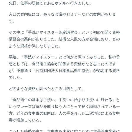
先日、仕事の研修でとあるホテルへ行きました。
入口の案内板には、色々な会議やセミナーなどの案内がありま
す。
その中に「手洗いマイスター認定講習会」という初めて聞く資格
講習会の案内がありました。結構な人数の方が会場におり、どの
ような資格か気になりました。
早速、「手洗いマイスター」とは何かと調べてみました。私の予
想としては、食品衛生協会が関係する資格かなと思ったのです
が、予想通り「公益財団法人日本食品衛生協会」が認定する資格
でした。
どのような資格か調べたところ目的として、
「食品衛生の基本は手洗い。手洗いに始まり手洗いに終わる」と
いうフレーズは食品を取り扱う人にとって良く認識されている一
方、近年の食中毒の動向は、人の手を介した二次汚染による食中
毒が増加している。
こうした時勢の中で、食中毒を未然に防ぐために食品等事業者に