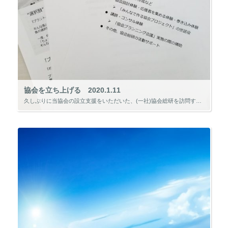
協会を立ち上げる 2020.1.11
久しぶりに当協会の設立支援をいただいた、(一社)協会総研を訪問することができました。 本部が東京にあるため頻繁には行くことができませんが、全国で協会を設立し頑張っている皆さんと情報交換ができる貴重な場でもあります。 前段 […]