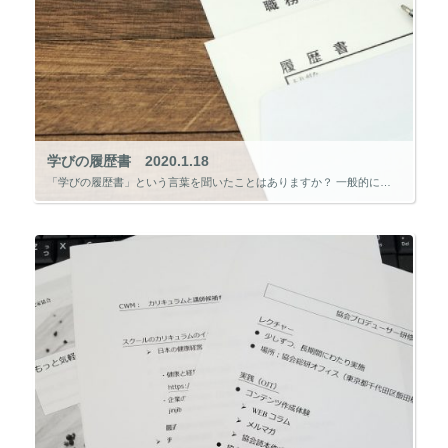
学びの履歴書 2020.1.18
「学びの履歴書」という言葉を聞いたことはありますか？ 一般的に履歴書というと、就職活動の際に書くイメージがあります。 では、「学びの履歴書」とはどのようなものでしょうか？ 学びの履歴書には、特に決まった体裁がありませ […]