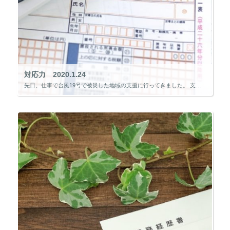
対応力 2020.1.24
先日、仕事で台風19号で被災した地域の支援に行ってきました。 支援要望は、「事業所の年末調整の相談に対応してほしい」とのことでした。 仕事でやっていることではありますが、パソコンで作成することが多いため手書きでの作成にも […]