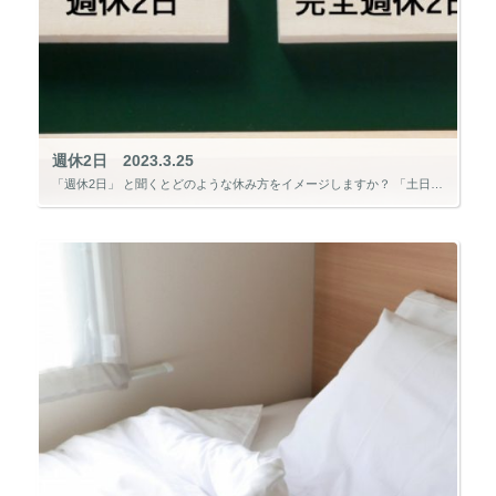
週休2日 2023.3.25
「週休2日」 と聞くとどのような休み方をイメージしますか？ 「土日休み」 「週に2日休み」 をイメージしそうですが、それは間違いです。 求人票などの週休2日は、 「1年を通して月に1回以上、2日間の休みがある週があること […]