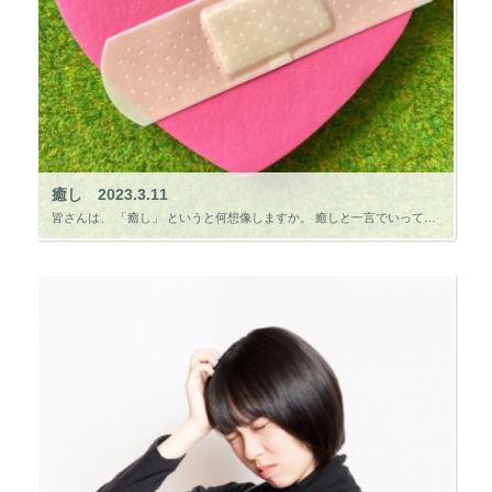
癒し 2023.3.11
皆さんは、 「癒し」 というと何想像しますか。 癒しと一言でいっても、 「心の傷を癒すこと」も、 「体の傷を癒すこと」も、 両方の意味があります。 どちらかというと、 「心の癒し」 をイメージする人の方が多いのではないで […]