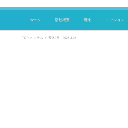
～学びはあなたのキャリアを豊かにします～
特定非営利活動法人ﾗｰﾆﾝｸﾞｽｷﾙﾏｲｽﾀｰ協会
コンテンツに移動
ホーム
活動概要
理念
ミッション
TOP
>
コラム
>
週休2日 2023.3.25