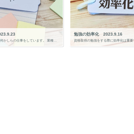
3.9.23
勉強の効率化 2023.9.16
多くの人が何かしらの仕事をしています。 業種も、製造業、建設業、卸売業、小売業、飲食業、理美容業など様々です。 そして、仕事での立場も役員、部長、課長、係長、主任、パートやアルバイトなどがあります。 私の知人で同じ支援機 […]