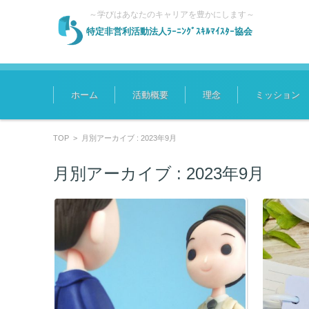
～学びはあなたのキャリアを豊かにします～
特定非営利活動法人ﾗｰﾆﾝｸﾞｽｷﾙﾏｲｽﾀｰ協会
コンテンツに移動
ホーム
活動概要
理念
ミッション
TOP
>
月別アーカイブ : 2023年9月
月別アーカイブ :
2023年9月