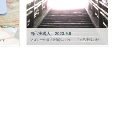
自己実現人 2023.9.9
資格取得の勉強をする際に効率化は重要です。 生産の効率化の原則のなかに、 「ECRSの原則」 というものがあります。 ECRSの原則は、 「Eliminate」「Combine」「Rearrange」「Simplify」 […]
マズローの欲求段階説の中に、 「自己実現の欲求」 があります。 マズローの欲求段階説は、人間の欲求を5段階に体系化し、 ①生理的欲求 ②安全の欲求 ③社会的欲求 ④自我の欲求 ⑤自己実現の欲求 に分かれています。 欲求は […]