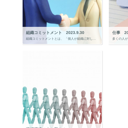
組織コミットメント 2023.9.30
仕事 202
組織コミットメントとは、 「個人が組織に対して一体化している程度」といわれます。 会社と自分が一体だと感じている人は、会社のために主体的に動きますが、会社と自分は関係ないと感じている人は、給与のためにしか働かなったり、転 […]