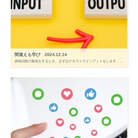
間違えも学び 2024.12.14
資格試験の勉強をするとき、まずはテキストでインプットをします。 そのあとに、過去問題や問題集でアウトプットをします。 一般的な学習の流れですが、インプット後にアウトプットをやってもなかなか問題が解けないことがあります。 […]