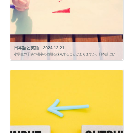
日本語と英語 2024.12.21
小学生の子供の漢字の宿題を採点することがありますが、日本語はひらがな、カタカナ、漢字と覚えることが多いです。 漢字も音読みと訓読みがあり、慣れないうちはその読み方を間違えることもあります。 漢字の宿題を見ていると、 「こ […]