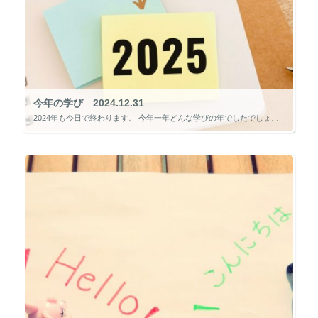
今年の学び 2024.12.31
2024年も今日で終わります。 今年一年どんな学びの年でしたでしょうか。 私は今年、中小企業診断士試験にチャレンジしました。 長年、支援機関の仕事をしてきた中で、中小企業診断士の資格を持っていれば仕事でとても役に立ちます […]