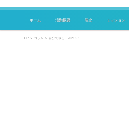
特定非営利活動法人ﾗｰﾆﾝｸﾞｽｷﾙﾏｲｽﾀｰ協会
～学びはあなたのキャリアを豊かにします～
コンテンツに移動
ホーム
活動概要
理念
ミッション
TOP
>
コラム
>
自分でやる 2021.5.1