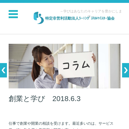
～学びはあなたのキャリアを豊かにしま
す～
特定非営利活動法人ﾗｰﾆﾝｸﾞｽｷﾙﾏｲｽﾀｰ協会
コンテンツに移動
創業と学び 2018.6.3
仕事で創業や開業の相談を受けます。最近多いのは、サービス