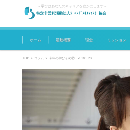
～学びはあなたのキャリアを豊かにします～
特定非営利活動法人ﾗｰﾆﾝｸﾞｽｷﾙﾏｲｽﾀｰ協会
コンテンツに移動
ホーム
活動概要
理念
ミッション
TOP
>
コラム
>
今年の学びその② 2018.9.23