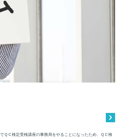
でＱＣ検定受検講座の事務局をやることになったため、ＱＣ検