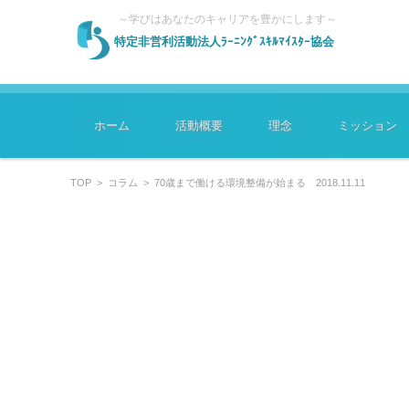
～学びはあなたのキャリアを豊かにします～
特定非営利活動法人ﾗｰﾆﾝｸﾞｽｷﾙﾏｲｽﾀｰ協会
コンテンツに移動
ホーム
活動概要
理念
ミッション
TOP
>
コラム
>
70歳まで働ける環境整備が始まる 2018.11.11