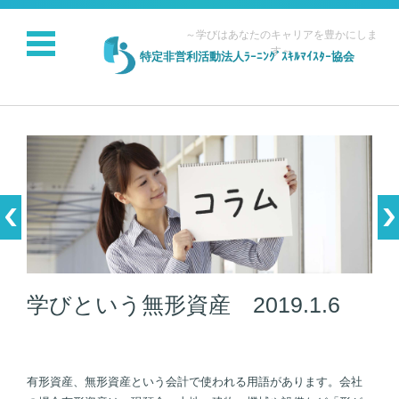
～学びはあなたのキャリアを豊かにしま
す～
特定非営利活動法人ﾗｰﾆﾝｸﾞｽｷﾙﾏｲｽﾀｰ協会
コンテンツに移動
学びという無形資産 2019.1.6
有形資産、無形資産という会計で使われる用語があります。会社