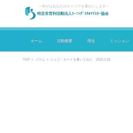
～学びはあなたのキャリアを豊かにします～
特定非営利活動法人ﾗｰﾆﾝｸﾞｽｷﾙﾏｲｽﾀｰ協会
コンテンツに移動
ホーム
活動概要
理念
ミッション
TOP
>
コラム
>
ジョブ・カードを書いてみた 2020.2.29