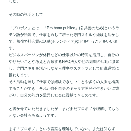
した。
その時の説明として
「プロボノ」とは、「Pro bono publico」(公共善のため)というラ
テン語が語源で、仕事を通じて培った専門スキルや経験を活かし
て、無償で社会貢献活動(ボランティア)などを行うことをいいま
す。
ビジネスパーソンが休日などの仕事以外の時間を活用し、自分の
やりたいことや考えと合致するNPO法人や他の組織の活動に参加
し、専門スキルを活かしながら理事やスタッフとして組織運営に
携わります。
その活動を通して仕事では経験できないことや多くの人脈を構築
することができ、それが自分自身のキャリア開発や生きがいに繋
がり、自分の能力を還元し社会に貢献できるのです。
と書かせていただきましたが、まだまだプロボノを理解してもら
えない会社もあるようです。
まず「プロボノ」という言葉を理解していない。または知らず