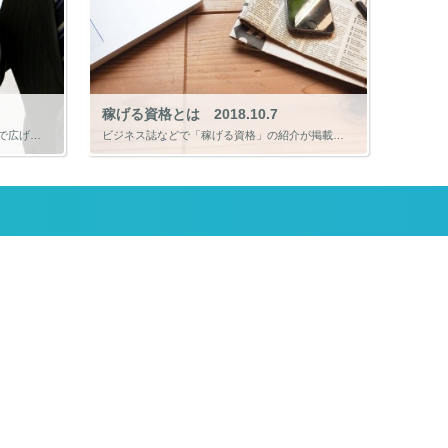
稼げる資格とは 2018.10.7
なぜ学びの大切さを協会を立ち上げてまで広げようとしているのか。そのきっかけは15年ほど前の話になります。 ちょうど今の仕事に転職し、経営者の相談を少しずつ受けるようになっていました。私の職場には内部資格（組織の中でしか通 […]
ビジネス誌などで「稼げる資格」の紹介が掲載されていることがあります。見出しとしてはそうするしかないと思いますが、厳密に言えば「稼げる可能性がある資格」であると私は思います。 稼げる資格として、税理士や社会保険労務士といっ […]