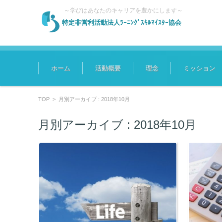
～学びはあなたのキャリアを豊かにします～
特定非営利活動法人ﾗｰﾆﾝｸﾞｽｷﾙﾏｲｽﾀｰ協会
コンテンツに移動
ホーム
活動概要
理念
ミッション
TOP
>
月別アーカイブ : 2018年10月
月別アーカイブ :
2018年10月