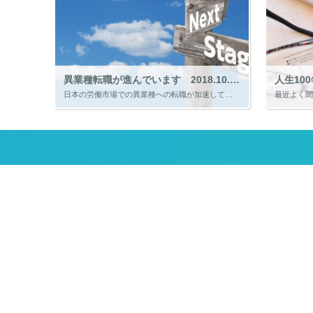
異業種転職が進んでいます 2018.10.28
人生100
日本の労働市場での異業種への転職が加速しています。民間調査によると異業種への転職者数は2017年度、リーマン・ショック直後の2009年度に比べて3倍になっていて、同じ業種への転職に比べて1.5倍だそうです。 日本は今でも […]