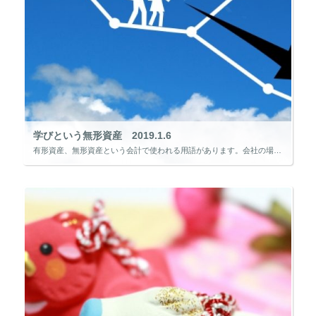
学びという無形資産 2019.1.6
有形資産、無形資産という会計で使われる用語があります。会社の場合有形資産は、現預金、土地、建物、機械や設備など「形がある資産」のことをいい、無形資産は、特許権、商標権、ノウハウなどの「形の無い資産」のことをいいます。 こ […]