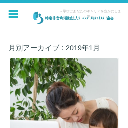
～学びはあなたのキャリアを豊かにしま
す～
特定非営利活動法人ﾗｰﾆﾝｸﾞｽｷﾙﾏｲｽﾀｰ協会
コンテンツに移動
月別アーカイブ :
2019年1月