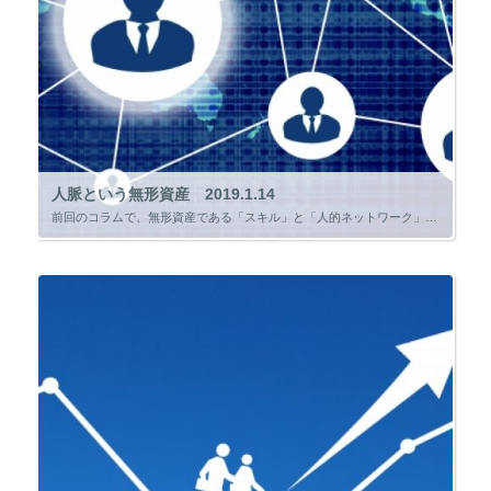
人脈という無形資産 2019.1.14
前回のコラムで、無形資産である「スキル」と「人的ネットワーク」のうち「スキル」についての説明を書きました。 今回は、「人的ネットワーク」について書こうと思います。 「人的ネットワーク」とは、別の言い方をすれば「人脈」や「 […]