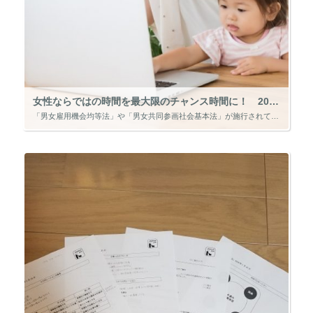
女性ならではの時間を最大限のチャンス時間に！ 2019.1.27
「男女雇用機会均等法」や「男女共同参画社会基本法」が施行されてから、何年経過しているか、ご存知ですか？ 「男女雇用機会均等法」が1986年に施行（前年85年に制定）されて今年で33年。「男女共同参画社会基本法」が1999 […]