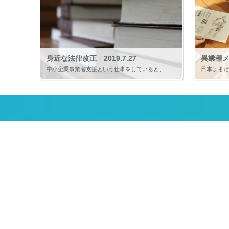
身近な法律改正 2019.7.27
異業種メン
中小企業事業者支援という仕事をしていると、法律改正についても情報収集が必要です。毎年、法律改正はありますが、今年は特に身近な法律改正やそれに伴う事業が多いと感じています。 約120年ぶりの「民法改正」 「小規模事業者支援 […]