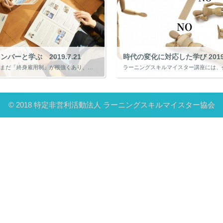
バーと学ぶ 2019.7.21
時代の変化に対応した学び 2019.
日本はまだまだ「終身雇用制」が根強くあり、一度就職した会社で定年まで勤める人は多くいます。 同じ会社にいれば、年齢とともに昇進や昇格し、後輩や部下ができ指導する立場になります。 また、頑張り次第では、「社内一仕事ができる […]
© 2018 特定非営利活動法人 ラーニングスキルマイスター協会