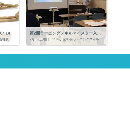
7.14
第2回ラーニングスキルマイスター入門講座を開催 2019.7.7
ラーニングスキルマイスター講座には、会社員、公務員、団体職員、自営業者、看護師、主婦など、様々な職種の方が受講に来られます。 一般的に考えると安定した職業の方もいらっしゃいます。なのになぜ当講座を受講するのでしょうか。 […]
7月6日土曜日、11時から第2回ラーニングスキルマイスター入門講座を開催しました。 ラーニングスキルマイスター入門講座は、養成講座のPart1「人生100年時代」、Part2「ラーニングスキルマイスター協会」を1時間で学 […]