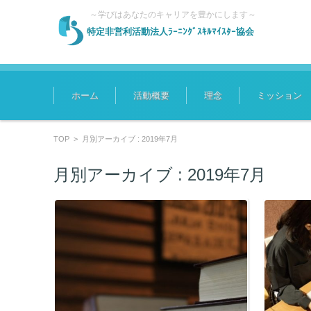
～学びはあなたのキャリアを豊かにします～
特定非営利活動法人ﾗｰﾆﾝｸﾞｽｷﾙﾏｲｽﾀｰ協会
コンテンツに移動
ホーム
活動概要
理念
ミッション
TOP
>
月別アーカイブ : 2019年7月
月別アーカイブ :
2019年7月