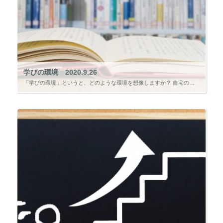
学びの環境 2020.9.26
「学びの環境」というと、どのような環境を想像しますか？ 自宅の自室、図書館、大学、専門学校など、色々な学びの環境があると思いますが、今回のコラムでは、「自主学習」ができる学びの環境について書きたいと思います。私が自主学習 […]