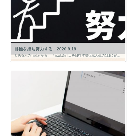
目標を持ち努力する 2020.9.19
とある人のTwitterから、 「公認会計士を目指す現役京大生の1日に密着をこころみた件」 というページのリンクがあったので読んでみました。 その内容はタイトルの通り、現役京大生（2018年当時）が公認会計士を目指し、休 […]