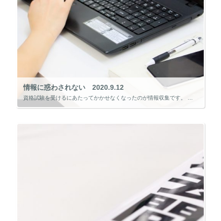
情報に惑わされない 2020.9.12
資格試験を受けるにあたってかかせなくなったのが情報収集です。 インターネットの発達にともない、試験情報を収集しやすい環境が整ってきました。 試験団体が公表する試験情報を始め、スクールが提供する試験情報、合格者の体験談など […]