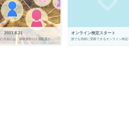
2021.8.21
オンライン検定スタート
仕事を円滑にやるには、適材適所の人員配置が大切です。 適材適所に人員を配置するには、その人員のことをしっかり把握しなくてはなりません。 「何が得意なのか」 「何が苦手なのか」 「どのようなスキルがあるのか」 「どのような […]