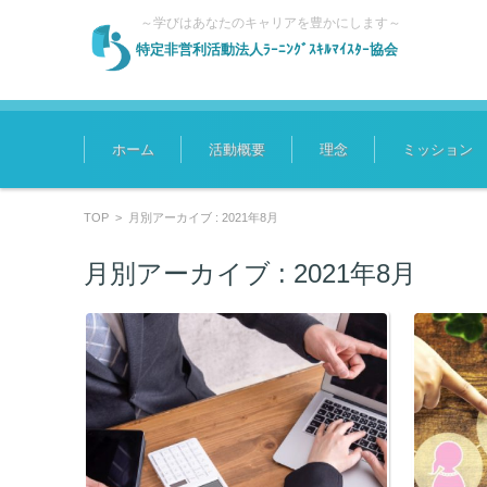
～学びはあなたのキャリアを豊かにします～
特定非営利活動法人ﾗｰﾆﾝｸﾞｽｷﾙﾏｲｽﾀｰ協会
コンテンツに移動
ホーム
活動概要
理念
ミッション
TOP
>
月別アーカイブ : 2021年8月
月別アーカイブ :
2021年8月