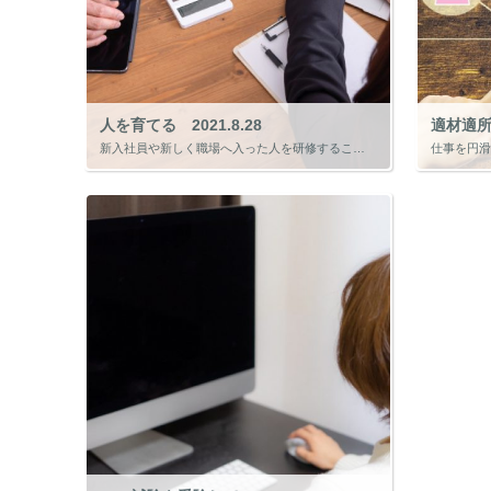
人を育てる 2021.8.28
適材適所 
新入社員や新しく職場へ入った人を研修することは一般的に良くあることです。 会社に慣れるとともに、これからかやっていく仕事を先輩や上司から教わり一人前になっていきます。 私の職場にも「研修生」制度というものがあります。 最 […]