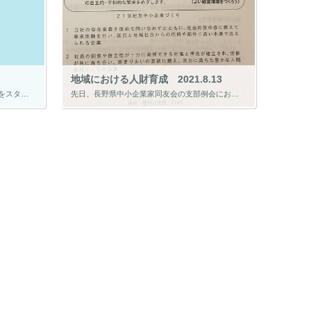
地域における人財育成 2021.8.13
誰でも気軽に受験できるオンライン検定をスタートしました。 1.オンライン検定は無料で受講できます。 2.予習などなく直ぐに受けられます。 3.メールアドレスなどの登録手続きはいりません。 4.オンライン検定合格者には無料 […]
先日、長野県中小企業家同友会の支部例会にお誘いいただき参加する機会がありました。 中小企業家同友会は、会員相互の交流、知識の向上、経済の発展などを目的に活動をしている任意団体です。 今回の例会では報告として、 「地域にお […]