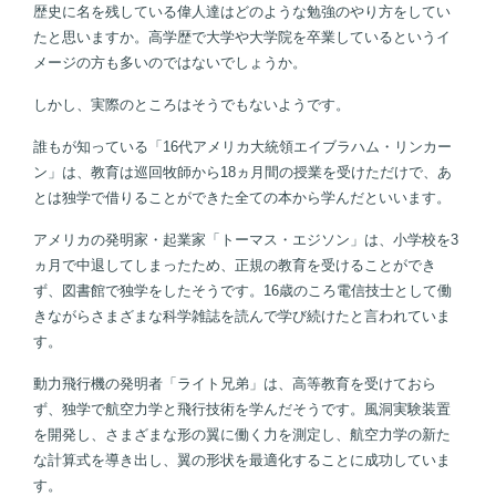
歴史に名を残している偉人達はどのような勉強のやり方をしてい
たと思いますか。高学歴で大学や大学院を卒業しているというイ
メージの方も多いのではないでしょうか。
しかし、実際のところはそうでもないようです。
誰もが知っている「16代アメリカ大統領エイブラハム・リンカー
ン」は、教育は巡回牧師から18ヵ月間の授業を受けただけで、あ
とは独学で借りることができた全ての本から学んだといいます。
アメリカの発明家・起業家「トーマス・エジソン」は、小学校を3
ヵ月で中退してしまったため、正規の教育を受けることができ
ず、図書館で独学をしたそうです。16歳のころ電信技士として働
きながらさまざまな科学雑誌を読んで学び続けたと言われていま
す。
動力飛行機の発明者「ライト兄弟」は、高等教育を受けておら
ず、独学で航空力学と飛行技術を学んだそうです。風洞実験装置
を開発し、さまざまな形の翼に働く力を測定し、航空力学の新た
な計算式を導き出し、翼の形状を最適化することに成功していま
す。