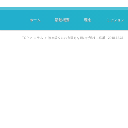
～学びはあなたのキャリアを豊かにします～
特定非営利活動法人ﾗｰﾆﾝｸﾞｽｷﾙﾏｲｽﾀｰ協会
コンテンツに移動
ホーム
活動概要
理念
ミッション
TOP
>
コラム
>
協会設立にお力添えを頂いた皆様に感謝 2018.12.31