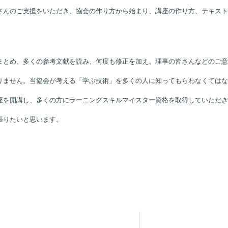
試行錯誤をするなかで協会設立を考えました。
ウを、これから何かを学びたい人たちに提供できないかと考え、ラーニングス
さんのご支援をいただき、協会の作り方から始まり、講座の作り方、テキスト
まとめ、多くの参考文献を読み、何度も修正を加え、理事の皆さんなどのご意
りません。当協会が考える「学ぶ技術」を多くの人に知ってもらわなくてはな
座を開講し、多くの方にラーニングスキルマイスター資格を取得していただき
張りたいと思います。
。