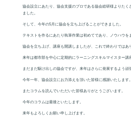
私は昨年より「自分で何かをやりたい」との思いから、色々と
協会の内容は、自分が今まで資格や検定の取得で培ったノウハ
協会設立にあたり、協会支援のプロである協会総研様よりたく
ました。
そして、今年の5月に協会を立ち上げることができました。
テキストを作るにあたり執筆作業は初めてであり、ノウハウを
協会を立ち上げ、講座も開講しましたが、これで終わりではあ
来年は都市部を中心に定期的にラーニングスキルマイスター講
まだまだ駆け出しの協会ですが、来年はさらに発展するよう頑
今年一年、協会設立にお力添えを頂いた皆様に感謝いたします
またコラムを読んでいただいた皆様ありがとうございます。
今年のコラムは最後といたします。