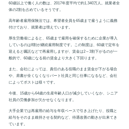
60歳以上で働く人の数は、2017年度平均で約1,340万人。就業者全
体の2割を占めているそうです。
高年齢者雇用保険法では、希望者全員を65歳まで雇うように義務
付けており、就業者は増えています。
厚生労働省によると、65歳まで雇用を確保するために企業が導入
しているのは8割が継続雇用制度です。この制度は、60歳で定年を
迎えると嘱託などで再雇用しますが、賃金は2～3割下がるのが一
般的で、60歳になる前の賃金より大きく下回ります。
また、会社によっては、責任のある役職のまま賃金が下がる場合
や、肩書が全くなくなりパート社員と同じ仕事になるなど、会社
によってポストは様々です。
今後、15歳から64歳の生産年齢人口が減少していくなか、シニア
社員の労働参加が欠かせなくなります。
大手企業では再雇用の給与を年収ベースで引き上げたり、役職と
給与をそのまま維持させる契約など、待遇改善の動きが出来てき
ています。