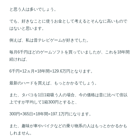
と思う人は多いでしょう。
でも、好きなことに使うお金として考えるとそんなに高いもので
はないと思います。
例えば、私は昔テレビゲームが好きでした。
毎月
6
千円ほどのゲームソフトを買っていましたが、これを18年間
続ければ、
6
千円
×12
ヵ月
×18
年間
=129.6
万円となります。
最新のハードを買えば、もっとかかるでしょう。
また、タバコを1日1箱吸う人の場合、今の価格は昔に比べて倍以
上ですが平均して
1
箱
300
円とすると、
300
円
×365
日
×18
年間
=197.1
万円になります。
また、趣味が車やバイクなどの乗り物系の人はもっとかかるかも
しれません。