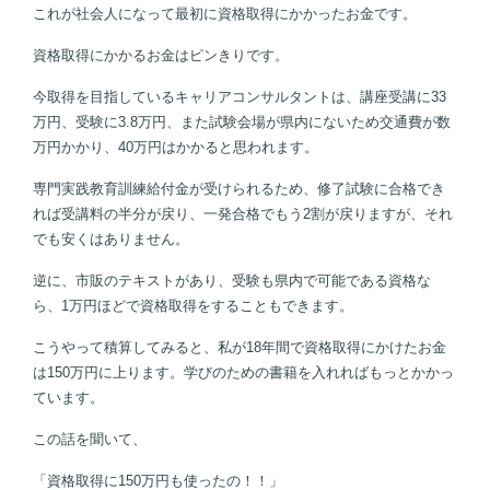
これが社会人になって最初に資格取得にかかったお金です。
資格取得にかかるお金はピンきりです。
今取得を目指しているキャリアコンサルタントは、講座受講に
33
万円、受験に3.8万円、また試験会場が県内にないため交通費が数
万円かかり、
40
万円はかかると思われます。
専門実践教育訓練給付金が受けられるため、修了試験に合格でき
れば受講料の半分が戻り、一発合格でもう
2
割が戻りますが、それ
でも安くはありません。
逆に、市販のテキストがあり、受験も県内で可能である資格な
ら、
1
万円ほどで資格取得をすることもできます。
こうやって積算してみると、私が
18
年間で資格取得にかけたお金
は
150
万円に上ります。学びのための書籍を入れればもっとかかっ
ています。
この話を聞いて、
「資格取得に
150
万円も使ったの！！」