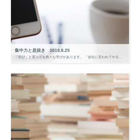
集中力と息抜き 2019.8.25
「学び」と言っても色々な学びがあります。 「会社に言われてやる学び」「資格を取るためにやる学び」「自分のやりたいことのためにやる学び」など。 「自分のやりたいことのためにやる学び」は、時間を忘れてやることができるかもしれ […]