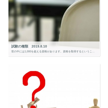
試験の種類 2019.8.10
世の中には1,000を超える資格があります。資格を取得するということは、試験に合格する必要があります。 一般的に試験と言えば、会場に行き、試験官がいて、大勢の受験者と一緒に制限時間内に問題を解くといったものが多いのですが […]