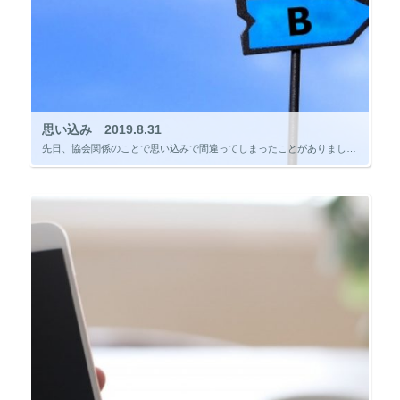
思い込み 2019.8.31
先日、協会関係のことで思い込みで間違ってしまったことがありました。 協会業界では「Ａ」と解釈していることが、他業界では「Ｂ」という解釈をしているということでした。 私の思いこみで「A」として書類を作成し話を進めていたので […]