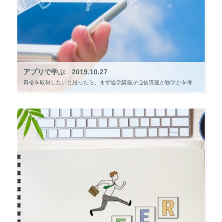
アプリで学ぶ 2019.10.27
資格を取得したいと思ったら、まず通学講座か通信講座か独学かを考え、独学ならテキストや問題集は何を買うかを考えます。 どんな資格の勉強でも、この流れで勉強方法を決めることが一般的です。 都市部では通学講座はたくさんあります […]