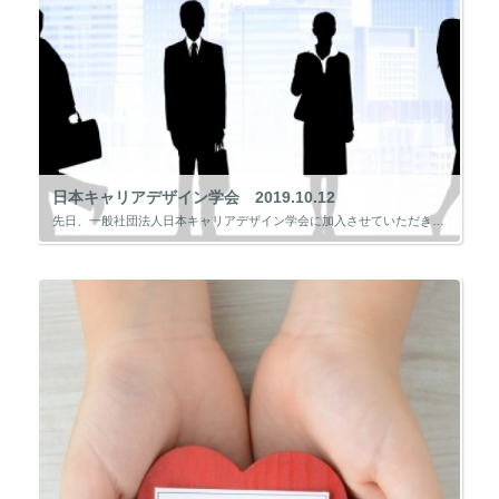
日本キャリアデザイン学会 2019.10.12
先日、一般社団法人日本キャリアデザイン学会に加入させていただきました。 学会というと、医師や大学教授などが集まる会と思いがちですが、一定の条件を満たせば一般の方でも加入ができます。 「学会は偉い先生の集まり」と私も思って […]