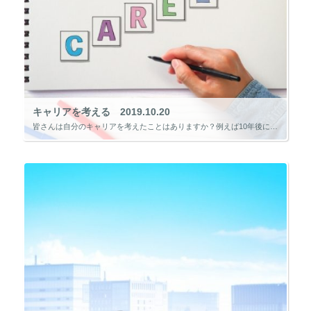
キャリアを考える 2019.10.20
皆さんは自分のキャリアを考えたことはありますか？例えば10年後に自分はどんな姿でありたいですか？日本には今でも終身雇用の考えが根強くあり、一度入社した会社で定年まで勤めるという考えの人はまだまだいると思います。しかし、グ […]