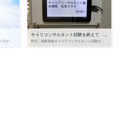
キャリコンサルタント試験を終えて 2020.11.9
転機の理論として、ウィリアム・ブリッジズが人生の転機の心理的プロセスを、 「終わり」 「ニュートラル・ゾーン」 「始まり」 の3段階として表しました。 「終わり」とは、 ・仕事を辞めるときや変えるとき ・恋愛が終わるとき […]
昨日、国家資格キャリアコンサルタント試験が全て終了しました。 思い起こすと、2月にとある社長さんから 「今の協会の活動には、キャリコンサルタント資格を取った方がいいじゃない？」 と言われたのがきっかけでした。 専門実践教 […]