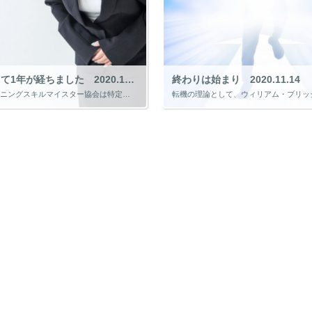
法人化して1年が経ちました 2020.11.22
終わりは始まり 2020.11.14
本日、ラーニングスキルマイスター協会は特定非営利活動法人として設立してから1年になります。 会員の皆様、役員の皆様の支えがありなんとか1年を迎えることができました。 心から感謝申し上げます。 私も含め、役員の皆さんも仕事 […]