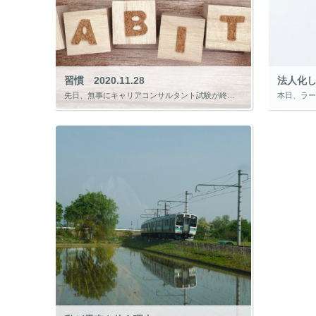
習慣 2020.11.28
先日、無事にキャリアコンサルタント試験が終わりました。 対面での養成講座から考えると、8ヵ月あまり勉強していたと思います。 特に試験の2ヵ月前には1日2時間は勉強できるよう時間を作ってきました。 私自身、そもそも夜型で、 […]