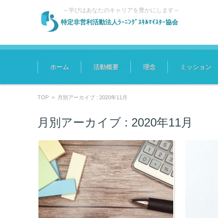
～学びはあなたのキャリアを豊かにします～
特定非営利活動法人ﾗｰﾆﾝｸﾞｽｷﾙﾏｲｽﾀｰ協会
コンテンツに移動
ホーム
活動概要
理念
ミッション
TOP
>
月別アーカイブ : 2020年11月
月別アーカイブ :
2020年11月