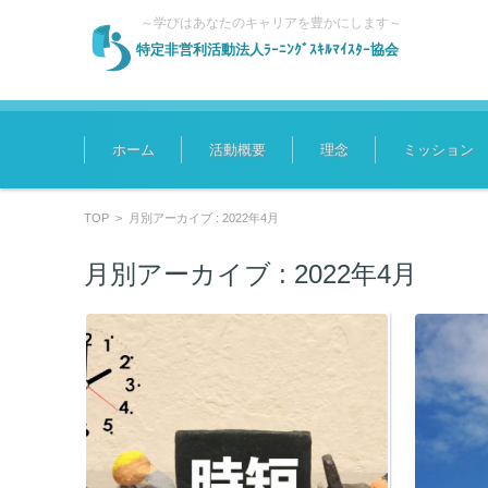
～学びはあなたのキャリアを豊かにします～
特定非営利活動法人ﾗｰﾆﾝｸﾞｽｷﾙﾏｲｽﾀｰ協会
コンテンツに移動
ホーム
活動概要
理念
ミッション
TOP
>
月別アーカイブ : 2022年4月
月別アーカイブ :
2022年4月