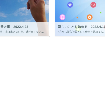
大事 2022.4.23
新しいことを始める 2022.4.1
「負けない事、投げ出さない事、逃げ出さない事、信じ抜く事 駄目になりそうなときそれが一番大事」 この言葉は、大事MANブラザーズバンドというバントが1991年に発売した曲の「それが大事」の冒頭の歌詞です。 今でも音楽番組 […]