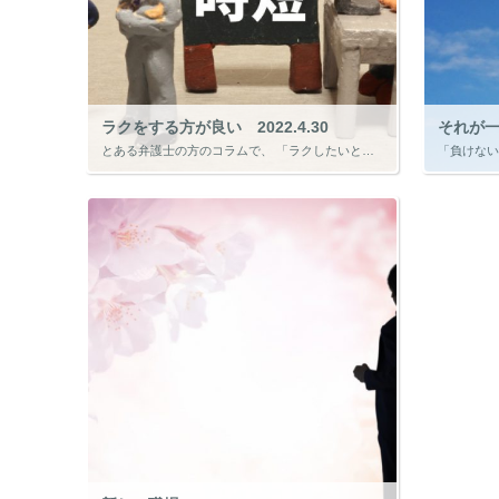
ラクをする方が良い 2022.4.30
それが一番
とある弁護士の方のコラムで、 「ラクしたいという意識を持つ」 という話がありました。 時間をかけて苦行のように取り組むことを止め、ラクしたいという気持ちを極限まで膨らませると、作業にかける時間を短縮することができると同時 […]