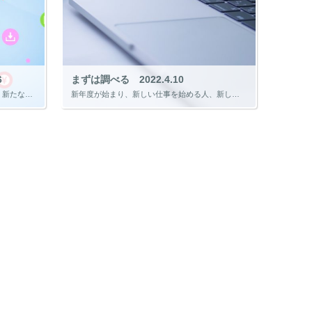
6
まずは調べる 2022.4.10
4月から新入社員として仕事を始める人、新たな部署に異動した人、転職した人など新しいことを始める人は多くいると思います。 期待する部分もありますが、不安や心配が多いのではないでしょうか。 この不安や心配は、新しいことを始め […]
新年度が始まり、新しい仕事を始める人、新しい学び始める人など様々だと思います。 みなさんは新しい仕事や学びを始めるにあたり、まずは何をしますか？ 私はWebで、 「どのような知識が必要か」 「どのようなことを学ぶ必要があ […]