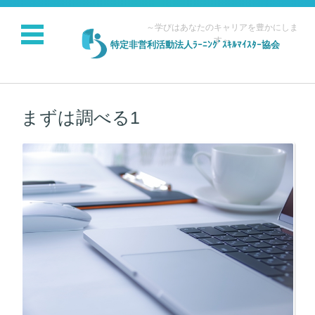
～学びはあなたのキャリアを豊かにしま
す～
特定非営利活動法人ﾗｰﾆﾝｸﾞｽｷﾙﾏｲｽﾀｰ協会
コンテンツに移動
まずは調べる1