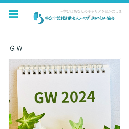
～学びはあなたのキャリアを豊かにしま
す～
特定非営利活動法人ﾗｰﾆﾝｸﾞｽｷﾙﾏｲｽﾀｰ協会
コンテンツに移動
ＧＷ