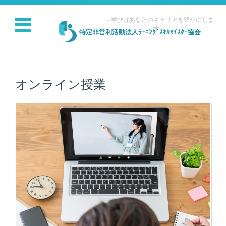
～学びはあなたのキャリアを豊かにしま
す～
特定非営利活動法人ﾗｰﾆﾝｸﾞｽｷﾙﾏｲｽﾀｰ協会
コンテンツに移動
オンライン授業