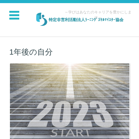
～学びはあなたのキャリアを豊かにしま
す～
特定非営利活動法人ﾗｰﾆﾝｸﾞｽｷﾙﾏｲｽﾀｰ協会
コンテンツに移動
1年後の自分