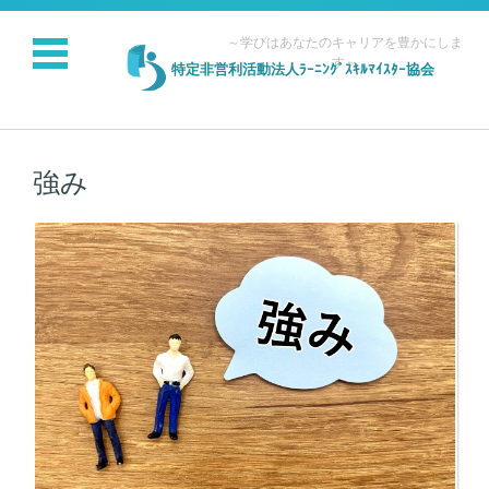
～学びはあなたのキャリアを豊かにしま
す～
特定非営利活動法人ﾗｰﾆﾝｸﾞｽｷﾙﾏｲｽﾀｰ協会
コンテンツに移動
強み