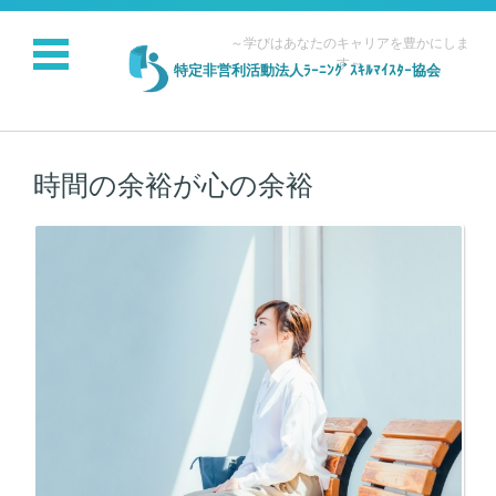
～学びはあなたのキャリアを豊かにしま
す～
特定非営利活動法人ﾗｰﾆﾝｸﾞｽｷﾙﾏｲｽﾀｰ協会
コンテンツに移動
時間の余裕が心の余裕