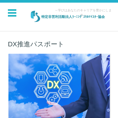
～学びはあなたのキャリアを豊かにしま
す～
特定非営利活動法人ﾗｰﾆﾝｸﾞｽｷﾙﾏｲｽﾀｰ協会
コンテンツに移動
DX推進パスポート